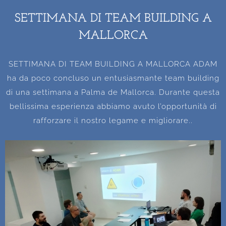
SETTIMANA DI TEAM BUILDING A
MALLORCA
SETTIMANA DI TEAM BUILDING A MALLORCA ADAM
ha da poco concluso un entusiasmante team building
di una settimana a Palma de Mallorca. Durante questa
bellissima esperienza abbiamo avuto l’opportunità di
rafforzare il nostro legame e migliorare..