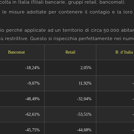
olta in Italia (filiali bancarie, gruppi retail, bancomat).
e misure adottate per contenere il contagio e la loro ap
o perché applicate ad un territorio di circa 50.000 abita
più restrittive. Questo si rispecchia perfettamente nei nume
Bancomat
Retail
B. d’Italia
-18,24%
2,05%
-9,07%
11,92%
-48,49%
-32,04%
-62,61%
-53,51%
-45,75%
-44,68%