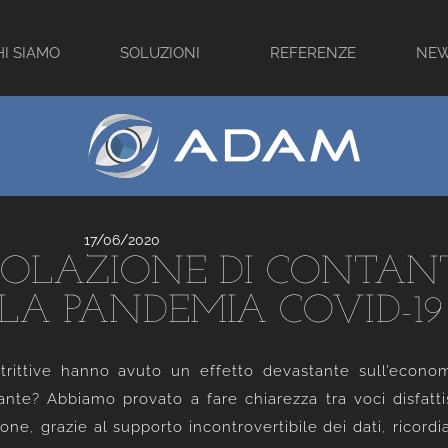
HI SIAMO
SOLUZIONI
REFERENZE
NE
17/06/2020
COLAZIONE DI CONTANT
LA PANDEMIA COVID-19
ittive hanno avuto un effetto devastante sull’economi
tante? Abbiamo provato a fare chiarezza tra voci disfatt
ione, grazie al supporto incontrovertibile dei dati, ricord