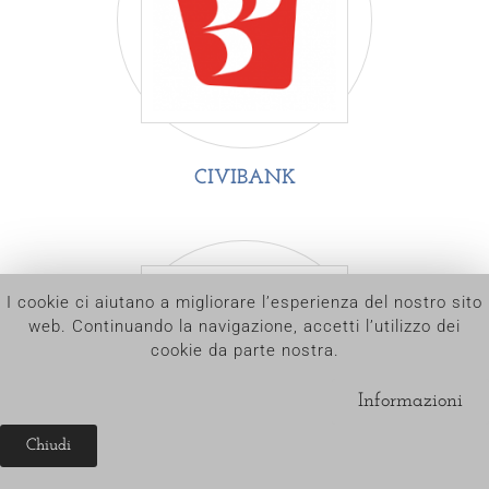
CIVIBANK
I cookie ci aiutano a migliorare l’esperienza del nostro sito
web. Continuando la navigazione, accetti l’utilizzo dei
Cookies help us improve our website experience. By
continuing to browse, you accept our use of cookies.
cookie da parte nostra.
Informazioni
Information
Close
Chiudi